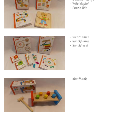
- Würfelspiel
- Puzzle Bär
- Webrahmen
- Strickblume
- Strickliesel
- Klopfbank